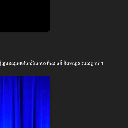
សដើម្បីឲ្យមនុស្សអាចចែករំលែកបទពិសោធន៍ និងទស្សនៈរបស់ពួកគេ។