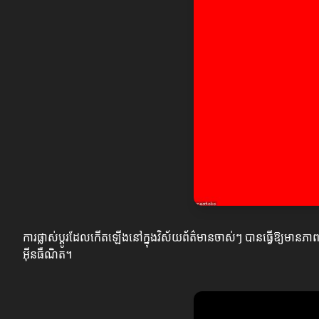
ការផ្លាស់ប្តូរដែលកើតឡើងនៅក្នុងវិស័យព័ត៌មានចាស់ៗ បានធ្វើឱ្យមានភា
អ៊ីនធឺណិត។