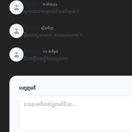
Jordan
២ ម៉ោងមុន
សូមអរគុណសម្រាប់ព័ត៌មានដ៏ល្អនេះ។
Olivia
ម្សិលមិញ
ខ្លឹមសារច្បាស់លាស់ ងាយយល់ណាស់។
Jordan
១០ នាទីមុន
ពិតជាអ្វីដែលខ្ញុំកំពុងស្វែងរក។
បញ្ចេញមតិ