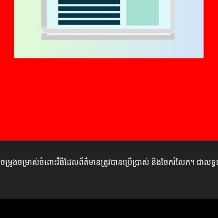
ពចម្រូងចម្រាស់ចំពោះវិធីដែលព័ត៌មានត្រូវបានប្រើប្រាស់ និងចែករំលែក។ ជាល