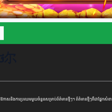
ជីថ尔
ានបើកឱកាសនិងការប្រឈមមួយចំនួនសម្រាប់ព័ត៌មានថ្មីៗ។ ព័ត៌មានថ្មីៗគឺជាផ្នែ