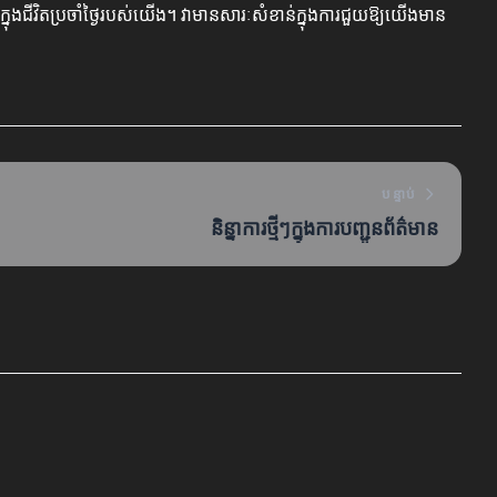
ុងជីវិតប្រចាំថ្ងៃរបស់យើង។ វាមានសារៈសំខាន់ក្នុងការជួយឱ្យយើងមាន
បន្ទាប់
និន្នាការថ្មីៗក្នុងការបញ្ជូនព័ត៌មាន