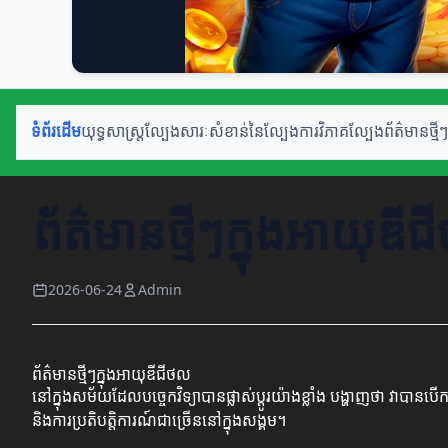
ទំព័រដើម
យុទ្ធសាស្ត្រល្បែង
សារៈសំខាន់នៃល្បែង
ការវិភាគល្បែង
ព័ត៌មានថ្មីៗ
ព័ត៌មានថ្មីៗក្នុងអាយុឌី
2026-06-24
Admin
ព័ត៌មានថ្មីៗក្នុងអាយុឌីជីថល
នៅក្នុងសម័យដែលបច្ចេកវិទ្យាបានផ្លាស់ប្តូរយ៉ាងខ្លាំង បង្ហាញថា វាប
និងការប្រតិបត្តិការណ៍ជាច្រើននៅក្នុងសង្គម។