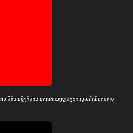
ទ្ធផល ព័ត៌មានថ្មីៗកំពុងមានភាពងាយស្រួលក្នុងការចូលដំណើរការតាម