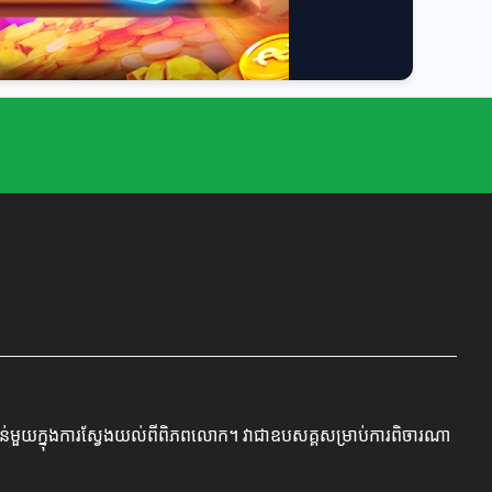
កសំខាន់មួយក្នុងការស្វែងយល់ពីពិភពលោក។ វាជាឧបសគ្គសម្រាប់ការពិចារណា