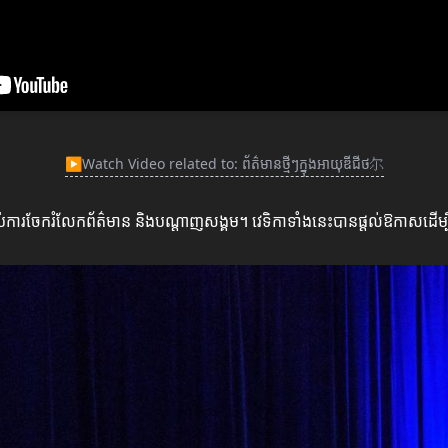
▶
Watch Video related to: ព័ត៌មានថ្មីៗក្នុងអាយុឌីជីថ尔
ង្គមសំរាប់ការចែករំលែកព័ត៌មាន និងបណ្តាញសង្គម។ វេទិកាទាំងនេះបានផ្តល់ឱកា