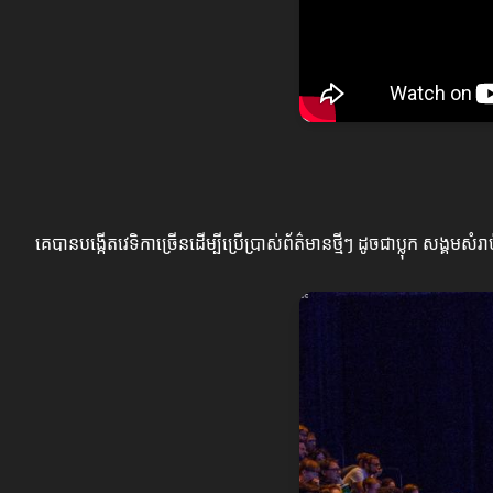
គេបានបង្កើតវេទិកាច្រើនដើម្បីប្រើប្រាស់ព័ត៌មានថ្មីៗ ដូចជាប្លុក ស