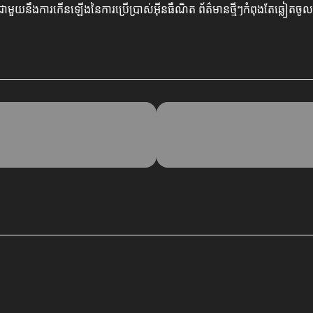
យនឹងការកើនឡើងនៃការប្រើប្រាស់អ៊ីនធឺណិត ព័ត៌មានថ្មីៗកំពុងតែឆ្លៀតចូលក្ន