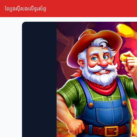
ល្បែងស៊ីសងលើទូរស័ព្ទ