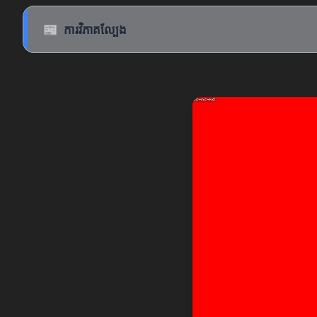
📰
ការវិភាគល្បែង