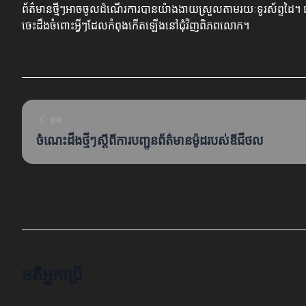
ព័ត៌មានថ្មីៗអាចចូលដំណើរការបានយ៉ាងងាយស្រួលតាមរយៈទូរស័ព្ទដៃ។ ជាមួ
ចេះដឹងចំពោះអ្វីៗដែលកំពុងកើតឡើងនៅជុំវិញពិភពលោក។
មុន
ចំណេះដឹងថ្មីៗស្ដីពីការបញ្ជូនព័ត៌មានម៉ូដរបស់ឌីជីថល
មតិអ្នកប្រើ