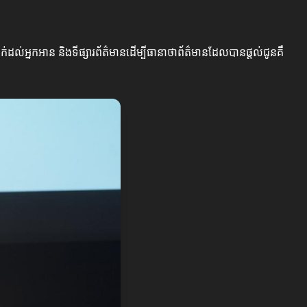
ាក់ដល់អ្នកអាន និងទីផ្សារព័ត៌មានដើម្បីធានាថាព័ត៌មានដែលបានផ្ដល់ជូនគឺ