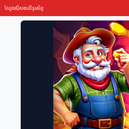
ល្បែងស៊ីសងលើទូរស័ព្ទ