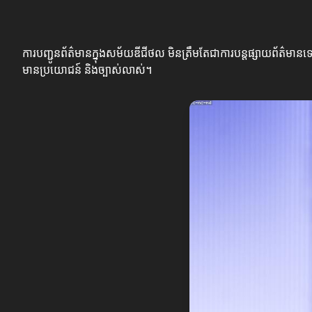
ការបញ្ជូនព័ត៌មានក្នុងសម័យឌីជីថល មិនត្រឹមតែជាការបន្តផ្សាយព័ត៌មានទេ
មានប្រយោជន៍ និងច្បាស់លាស់។