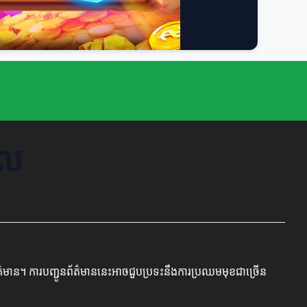
ថល
័ត៌មាន។ ការបញ្ជូនព័ត៌មាននេះអាចជួបប្រទះនឹងការប្រឈមមុខជាច្រើន