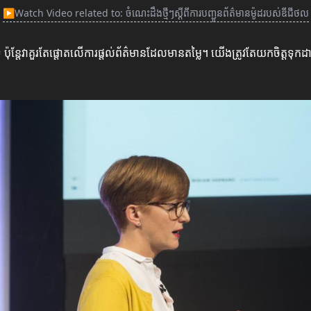
▶
Watch Video related to: ចំណេះដឹងថ្មីៗស្ដីពីការបញ្ជូនព័ត៌មានម៉ូដរបស់ឌីជីថល
 ប៉ុន្តែវាគួរតែផ្ដោតលើការផ្តល់ព័ត៌មានដែលមានតម្លៃ។ យើងត្រូវតែយកចិត្តទុកដ