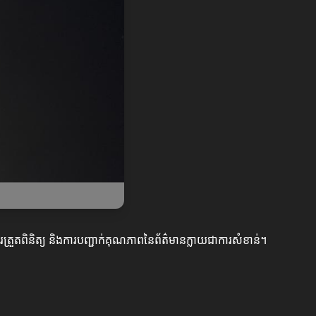
រួតពិនិត្យ និងការបញ្ជាក់គុណភាពនៃព័ត៌មានក្លាយជាការសំខាន់។