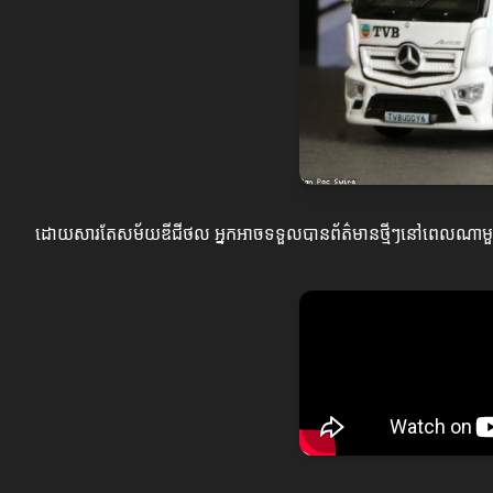
ដោយសារតែសម័យឌីជីថល អ្នកអាចទទួលបានព័ត៌មានថ្មីៗនៅពេលណាមួយ ន