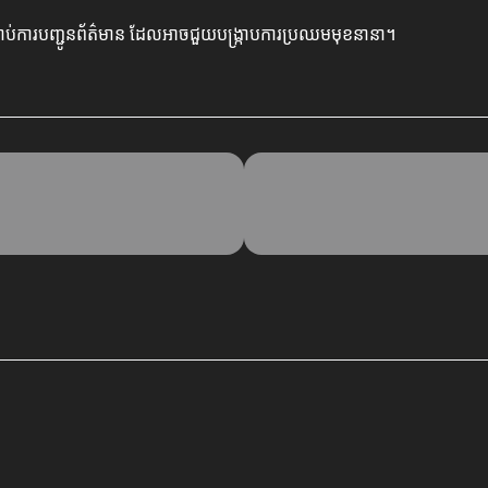
្រាប់ការបញ្ជូនព័ត៌មាន ដែលអាចជួយបង្រ្កាបការប្រឈមមុខនានា។