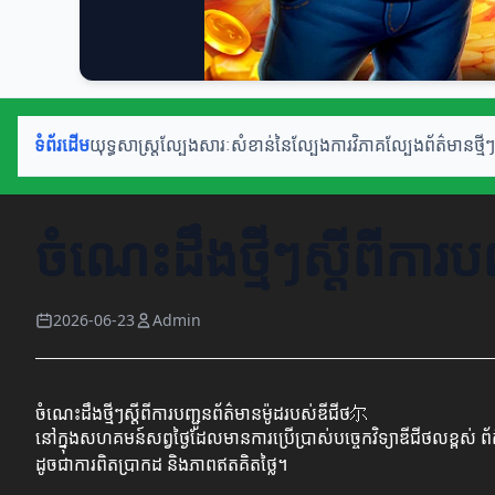
ទំព័រដើម
យុទ្ធសាស្ត្រល្បែង
សារៈសំខាន់នៃល្បែង
ការវិភាគល្បែង
ព័ត៌មានថ្មីៗ
ចំណេះដឹងថ្មីៗស្ដីពីការ
2026-06-23
Admin
ចំណេះដឹងថ្មីៗស្ដីពីការបញ្ជូនព័ត៌មានម៉ូដរបស់ឌីជីថ尔
នៅក្នុងសហគមន៍សព្វថ្ងៃដែលមានការប្រើប្រាស់បច្ចេកវិទ្យាឌីជីថលខ្ពស
ដូចជាការពិតប្រាកដ និងភាពឥតគិតថ្លៃ។