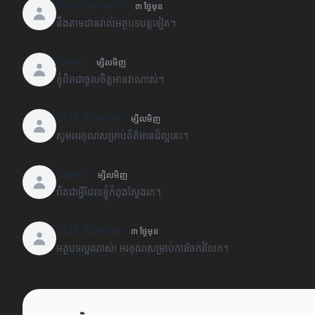
WebExplorer
៣ ថ្ងៃមុន
នឹងតាមដានរាល់អត្ថបទបន្តទៀត។
Jenny
ម្សិលមិញ
ខ្ញុំពិតជាចូលចិត្តអានវាណាស់។
SEO_Master
ម្សិលមិញ
សូមអរគុណសម្រាប់ព័ត៌មានដ៏ល្អនេះ។
Sarah
ម្សិលមិញ
ពិតជាអ្វីដែលខ្ញុំកំពុងស្វែងរក។
SEO_Master
៣ ថ្ងៃមុន
អត្ថបទល្អណាស់! អរគុណសម្រាប់ការចែករំលែក។