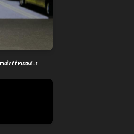
ណភាពនៃព័ត៌មានផងដែរ។