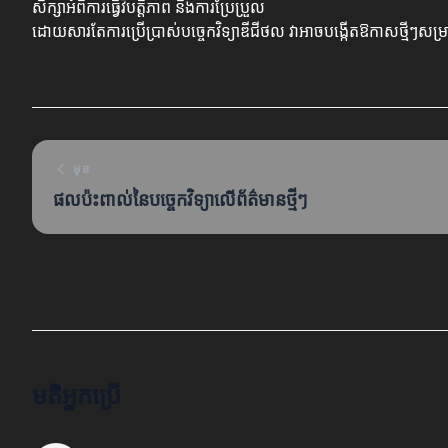
សិក្សាអំពីការធ្វើវិបត្តិភាព និងការប្រែប្រួល
ដោយសារតែការប្រើប្រាស់បច្ចេកវិទ្យាឌីជីថល វាអាចបង្កើតឱកាសថ្មីៗសម
មុន
ផលប៉ះពាល់នៃបច្ចេកវិទ្យាលើព័ត៌មានថ្មីៗ
មតិអ្នកប្រើ