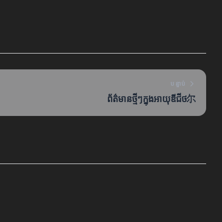
បន្ទាប់
ព័ត៌មានថ្មីៗក្នុងអាយុឌីជីថ尔