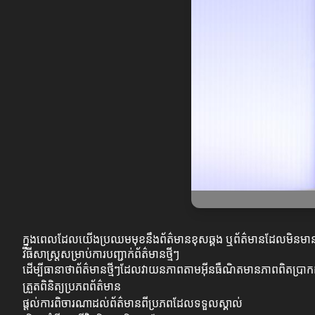
ក្នុងពេលដែលយើងប្រឈមមុខនឹងព័ត៌មានខុសឆ្គង ឬព័ត៌មានដែលមិនមានភាព
វិធីសាស្ត្រសម្រាប់ការបញ្ជាក់ព័ត៌មានថ្មីៗ
ដើម្បីធានាថាព័ត៌មានថ្មីៗដែលវាយនភាពតាមអ៊ីនធឺណិតមានភាពពិតប្រាក
ត្រួតពិនិត្យប្រភពព័ត៌មាន
ផ្ដល់ការពិចារណាដល់ព័ត៌មានពីប្រភពដែលទទួលស្គាល់