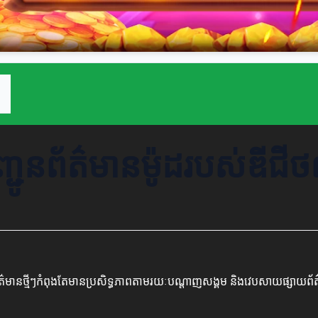
បញ្ជូនព័ត៌មានម៉ូដរបស់ឌីជី
់ ព័ត៌មានថ្មីៗកំពុងតែមានប្រសិទ្ធភាពតាមរយៈបណ្តាញសង្គម និងវេបសាយផ្សាយព