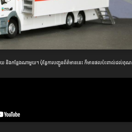
ិងកន្លែងណាមួយ។ ប៉ុន្តែការបញ្ជូនព័ត៌មាននេះ ក៏មានផលប៉ះពាល់ដល់គុ