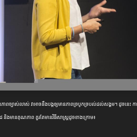
ច្បាស់លាស់ វាអាចនឹងបង្កឲ្យមានភាពច្របូកច្របល់ដល់សង្គម។ ដូចនេះ ការត្
ដ និងមានគុណភាព គួរតែមានវិធីសាស្ត្រដូចខាងក្រោម៖