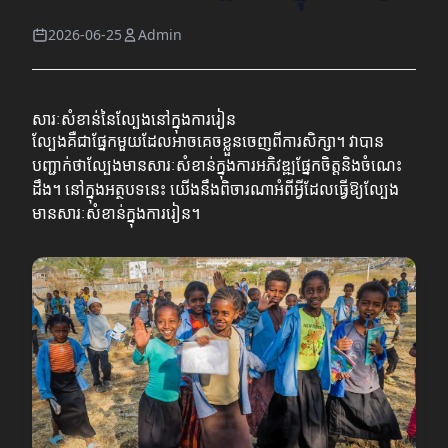
2026-06-25
Admin
សារៈសំខាន់នៃល្បែងនៅក្នុងការរៀន
ល្បែងគឺជាផ្នែកមួយដែលអាចគេចខ្លួនចេញពីការសិក្សា។ វាបាន
បញ្ជាក់ថាល្បែងមានសារៈសំខាន់ក្នុងការអភិវឌ្ឍផ្នែកចិត្តនិងចំណេះ
ដឹង។ នៅក្នុងអត្ថបទនេះ យើងនឹងពិចារណាអំពីអ្វីដែលធ្វើឱ្យល្បែង
មានសារៈសំខាន់ក្នុងការរៀន។