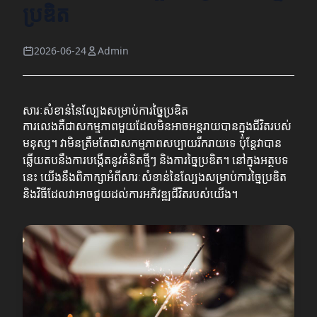
ប្រឌិត
2026-06-24
Admin
សារៈសំខាន់នៃល្បែងសម្រាប់ការច្នៃប្រឌិត
ការលេងគឺជាសកម្មភាពមួយដែលមិនអាចអន្ដរាយបានក្នុងជីវិតរបស់
មនុស្ស។ វាមិនត្រឹមតែជាសកម្មភាពសប្បាយរីករាយទេ ប៉ុន្តែវាបាន
ឆ្លើយតបនឹងការបង្កើតនូវគំនិតថ្មីៗ និងការច្នៃប្រឌិត។ នៅក្នុងអត្ថបទ
នេះ យើងនឹងពិភាក្សាអំពីសារៈសំខាន់នៃល្បែងសម្រាប់ការច្នៃប្រឌិត
និងវិធីដែលវាអាចជួយដល់ការអភិវឌ្ឍជីវិតរបស់យើង។