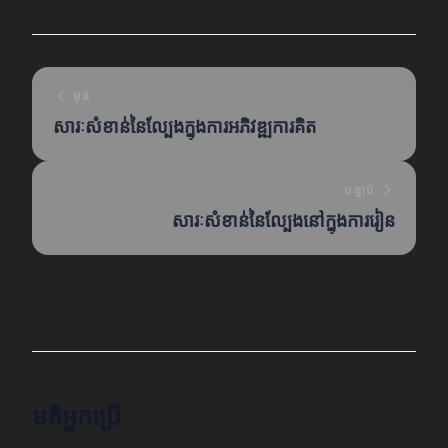
មុន
សារៈសំខាន់នៃល្បែងក្នុងការអភិវឌ្ឍការគិត
បន្ទាប់
សារៈសំខាន់នៃល្បែងនៅក្នុងការរៀន
មតិអ្នកប្រើ