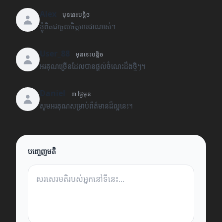
Alex
មុននេះបន្តិច
ខ្ញុំពិតជាចូលចិត្តអានវាណាស់។
User_88
មុននេះបន្តិច
អរគុណច្រើនដែលបានផ្តល់ចំណេះដឹងថ្មីៗ។
Daniel
៣ ថ្ងៃមុន
សូមអរគុណសម្រាប់ព័ត៌មានដ៏ល្អនេះ។
បញ្ចេញមតិ