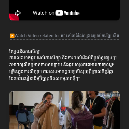
▶
Watch Video related to: សារៈសំខាន់នៃល្បែងសម្រាប់ការច្នៃប្រឌិត
ល្បែងនិងការសិក្សា
ការលេងអាចជួយដល់ការសិក្សា និងការយល់ដឹងអំពីប្រព័ន្ធផ្សេងៗ។
វាអាចឲ្យសិស្សមានភាពសប្បាយ និងជួយឲ្យពួកគេមានការចូលរួម
ច្រើនក្នុងការសិក្សា។ ការលេងអាចជួយឲ្យសិស្សប្រើប្រាស់ចិត្តវិជ្ជា
ដែលបានរៀនដើម្បីច្នៃប្រឌិតសកម្មភាពថ្មីៗ។