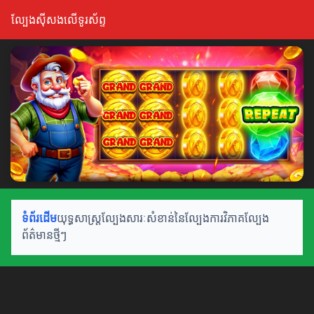
ល្បែងស៊ីសងលើទូរស័ព្ទ
ទំព័រដើម
យុទ្ធសាស្ត្រល្បែង
សារៈសំខាន់នៃល្បែង
ការវិភាគល្បែង
ព័ត៌មានថ្មីៗ