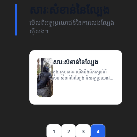
សារៈសំខាន់នៃល្បែង
មើលពីអត្ថប្រយោជន៍នៃការលេងល្បែង
ស៊ីសង។
សារៈសំខាន់នៃល្បែង
ក្នុងអត្ថបទនេះ យើងនឹងពិភាក្សាអំពី
សារៈសំខាន់នៃល្បែង និងអត្ថប្រយោជន៍
ដែលវាផ្តល់ជូនដល់អ្នក។
1
2
3
4