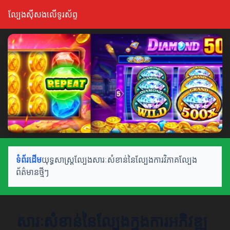
ល្បែងស៊ីសងលើទូរស័ព្ទ
ទំព័រដើម
យុទ្ធសាស្ត្រល្បែង
សារៈសំខាន់នៃល្បែង
ការវិភាគល្បែង
ព័ត៌មានថ្មីៗ
សារៈសំខាន់នៃល្បែងក្នុងការអភិវឌ្ឍ