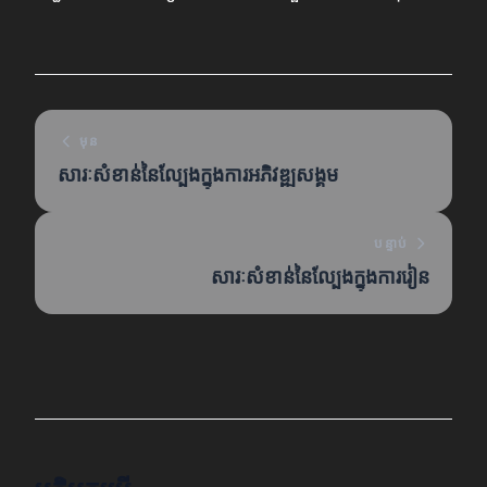
មុន
សារៈសំខាន់នៃល្បែងក្នុងការអភិវឌ្ឍសង្គម
បន្ទាប់
សារៈសំខាន់នៃល្បែងក្នុងការរៀន