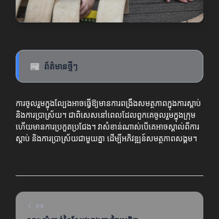
📰
ព័ត៌មានថ្មីៗ
ការចូលរួមក្នុងល្បែងអាចធ្វើឱ្យមានការពង្រឹងសមត្ថភាពក្នុងការស្តាប់
និងការប្រាស្រ័យ។ ជាពិសេសនៅពេលដែលពួកគេចូលរួមក្នុងក្រុម
ហើយមានការប្រកួតប្រជែង។ វាសំខាន់ណាស់បើគេអាចស្គាល់ពីការ
ស្ដាប់ និងការប្រាស្រ័យជាមួយគ្នា ដើម្បីអភិវឌ្ឍន៍សមត្ថភាពសង្គម។
មុន