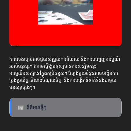
ការលេងហ្គេមអាចជួយសម្រួលការនិយាយ និងការបញ្ចេញអារម្មណ៍
របស់មនុស្ស។ វាអាចធ្វើឱ្យមនុស្សមានការសន្សំទុកនូវ
អារម្មណ៍រសក្សានៅក្នុងកម្រិតខ្ពស់។ ល្បែងមួយចំនួនអាចបង្កើនការ
ប្រុងប្រយ័ត្ន, ចំណង់ចំណូលចិត្ត, និងការបង្កើតទំនាក់ទំនងជាមួយ
មនុស្សផ្សេងៗ។
📰
ព័ត៌មានថ្មីៗ