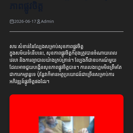
ភាពផ្លូវចិត្ត
2026-06-17
Admin
សារៈសំខាន់នៃល្បែងសម្រាប់សុខភាពផ្លូវចិត្ត
ក្នុងសម័យទំនើបនេះ, សុខភាពផ្លូវចិត្តកំពុងត្រូវបានចំណាយពេល
វេលា និងការព្យាបាលយ៉ាងគ្រប់គ្រាន់។ ល្បែងគឺជាឧបករណ៍មួយ
ដែលអាចជួយបង្កើនសុខភាពផ្លូវចិត្តបាន។ ការលេងហ្គេមមិនត្រឹមតែ
ជាការកម្សាន្តទេ ប៉ុន្តែវាក៏មានអត្ថប្រយោជន៍ជាច្រើនសម្រាប់ការ
អភិវឌ្ឍន៍ផ្លូវចិត្តផងដែរ។