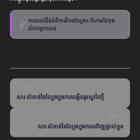
ការយល់ដឹងអំពីការវិភាគល្បែង៖ ជំហានតៃកុង
🔗
សំរាប់អ្នកលេង
មុន
សារៈសំខាន់នៃល្បែងក្នុងការបង្កើតនូវស្នាដៃថ្មី
បន្ទាប់
សារៈសំខាន់នៃល្បែងក្នុងការអភិវឌ្ឍផ្ទាល់ខ្លួន