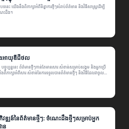
ថបទនេះ យើងនឹងពិភាក្សាអំពីនិន្នាការថ្មីៗសំរាប់ព័ត៌មាន និងវិធីសាស្រ្តដើម្បី
េះដឹង។
្នុងអាយុឌីជីថល
បច្ចុប្បន្ននេះ ព័ត៌មានថ្មីៗកាន់តែមានសារៈសំខាន់សម្រាប់សង្គម និងអ្នកប្រើ
នឹងពិភាក្សាអំពីសារៈសំខាន់នៃការទទួលបានព័ត៌មានថ្មីៗ និងវិធីដែលវាចូល
ព។
ិវឌ្ឍន៍នៃព័ត៌មានថ្មីៗ: ចំណេះដឹងថ្មីៗសម្រាប់អ្នក
ដាន