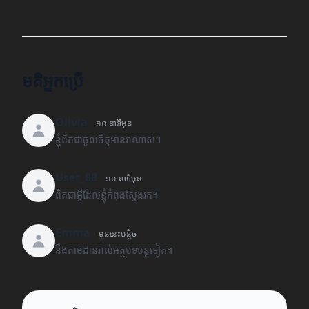
មតិអ្នកប្រើ
Olivia
១០ នាទីមុន
ខ្ញុំពិតជាចូលចិត្តអានវាណាស់។
User_88
១០ នាទីមុន
ពិតជាអ្វីដែលខ្ញុំកំពុងស្វែងរក។
Emma
មុននេះបន្តិច
នឹងតាមដានរាល់អត្ថបទបន្តទៀត។