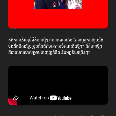
ក្នុងការអភិវឌ្ឍន៍ព័ត៌មានថ្មីៗ វា​មានពេលវេលាដែលត្រូវការ​ឱ្យ​យើង​
ចង់ដឹងពីការប្រែប្រួលនៃព័ត៌មានតាមចំណេះដឹងថ្មីៗ។ ព័ត៌មានថ្មីៗ
គឺជាឧបករណ៍សម្រាប់បញ្ចេញគំនិត និងអត្ថន័យច្រើនៗ។