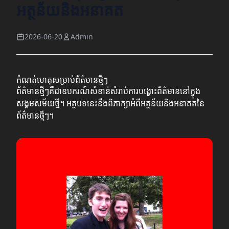
អត្ថន័យនិងអនាគត
2026-06-20
Admin
កំណត់ហេតុសម្រាប់ព័ត៌មានថ្មីៗ
ព័ត៌មានថ្មីៗគឺជាឧបករណ៍សំខាន់សំរាប់ការបង្ហោះព័ត៌មាននៅក្នុង
សង្គមសម័យថ្មី។ អត្ថបទនេះនឹងពិភាក្សាអំពីអត្ថន័យនិងអនាគតនៃ
ព័ត៌មានថ្មីៗ។