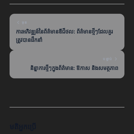
មុន
ការអភិវឌ្ឍន៍នៃព័ត៌មានឌីជីថល: ព័ត៌មានថ្មីៗដែលគួរ
ត្រូវបានដឹកនាំ
បន្ទាប់
និន្នាការថ្មីៗក្នុងព័ត៌មាន: ឱកាស និងសមត្ថភាព
មតិអ្នកប្រើ