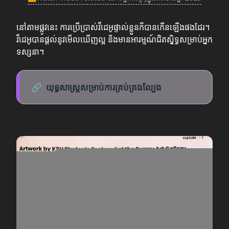
នៅតាមផ្លូវនេះ ការប្រើប្រាស់វីដេអូផ្ទាល់ខ្លួនក៏បានកើនឡើងផងដែរ។
វីដេអូបានផ្តល់នូវមើលឃើញល្អ និងមានអារម្មណ៍ជិតស្និទ្ធសម្រាប់អ្នក
ទស្សនា។
🔗
យុទ្ធសាស្ត្រសម្រាប់ការគ្រប់គ្រងល្បែង