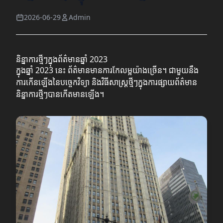
2026-06-29
Admin
និន្នាការថ្មីៗក្នុងព័ត៌មានឆ្នាំ 2023
ក្នុងឆ្នាំ 2023 នេះ ព័ត៌មានមានការកែលម្អយ៉ាងច្រើន។ ជាមួយនឹង
ការកើនឡើងនៃបច្ចេកវិទ្យា និងវិធីសាស្ត្រថ្មីៗក្នុងការផ្សាយព័ត៌មាន
និន្នាការថ្មីៗបានកើតមានឡើង។