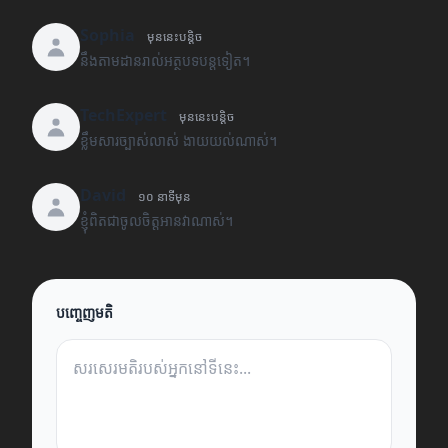
Sophia
មុននេះបន្តិច
នឹងតាមដានរាល់អត្ថបទបន្តទៀត។
TechExpert
មុននេះបន្តិច
ខ្លឹមសារច្បាស់លាស់ ងាយយល់ណាស់។
David
១០ នាទីមុន
ខ្ញុំពិតជាចូលចិត្តអានវាណាស់។
បញ្ចេញមតិ