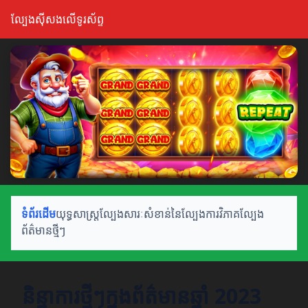
ល្បែងស៊ីសងលើទូរស័ព្ទ
ទំព័រដើម
យុទ្ធសាស្ត្រល្បែង
សារៈសំខាន់នៃល្បែង
ការវិភាគល្បែង
ព័ត៌មានថ្មីៗ
និន្នាការថ្មីៗក្នុងព័ត៌មានឆ្នាំ 2023