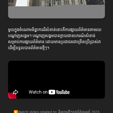
មួយក្នុងចំណោមនិន្នាការដ៏សំខាន់នោះគឺការផ្សាយព័ត៌មានតាមរយៈ
បណ្តាញសង្គម។ បណ្តាញសង្គមបានក្លាយជាឧបករណ៍សំខាន់
សម្រាប់ការផ្សាយព័ត៌មាន ដោយមានប្រជាជនជាច្រើនប្រើប្រាស់វា
ដើម្បីទទួលបានព័ត៌មានថ្មីៗ។
▶
Watch Video related to: និន្នាការថ្មីៗក្នុងព័ត៌មានឆ្នាំ 2023