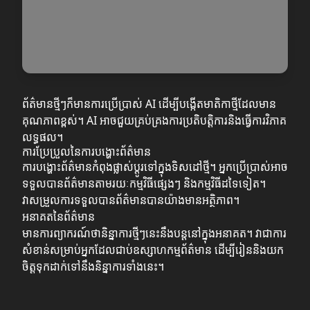
ព័ត៌មានថ្មីៗក៏មានការប្រើប្រាស់ AI ដើម្បីបង្កើតមាតិកាថ្មីដែលមាន
គុណភាពខ្ពស់។ AI អាចជួយគ្រប់គ្រងការប្រតិបត្តិការនិងធ្វើការវិភាគ
លទ្ធផល។
ការប្រែប្រួលនៃការបង្ហោះព័ត៌មាន
ការបង្ហោះព័ត៌មានកំពុងផ្លាស់ប្ដូរទៅក្នុងទិសដៅថ្មី។ អ្នកប្រើប្រាស់អាច
ទទួលបានព័ត៌មានតាមរយៈកម្មវិធីផ្សេងៗ និងកម្មវិធីដទៃទៀត។
វាសម្រួលការទទួលបានព័ត៌មានបានយ៉ាងមានអត្ថិភាព។
អនាគតនៃព័ត៌មាន
មានការព្យាករណ៍ថានិន្នាការថ្មីៗនេះនឹងបន្តនៅក្នុងអនាគត។ វាជាការ
សំខាន់សម្រាប់អ្នកដែលជាប់ឧស្សាហកម្មព័ត៌មាន ដើម្បីរៀននិងយក
ចិត្តទុកដាក់ទៅនឹងនិន្នាការទាំងនេះ។