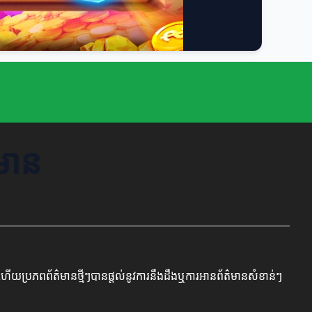
៌មាន
ត ហើយប្រភពព័ត៌មានថ្មីៗបានផ្តល់នូវការនឹងដឹងឬការអានព័ត៌មានសំខាន់ៗ