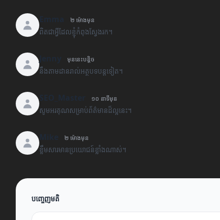
Emma
២ ម៉ោងមុន
ពិតជាអ្វីដែលខ្ញុំកំពុងស្វែងរក។
Jenny
មុននេះបន្តិច
នឹងតាមដានរាល់អត្ថបទបន្តទៀត។
SEO_Master
១០ នាទីមុន
សូមអរគុណសម្រាប់ព័ត៌មានដ៏ល្អនេះ។
Mike
២ ម៉ោងមុន
ខ្លឹមសារមានប្រយោជន៍ខ្លាំងណាស់។
បញ្ចេញមតិ