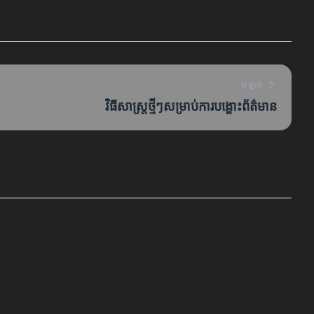
បន្ទាប់
វិធីសាស្ត្រថ្មីៗសម្រាប់ការបង្ហោះព័ត៌មាន