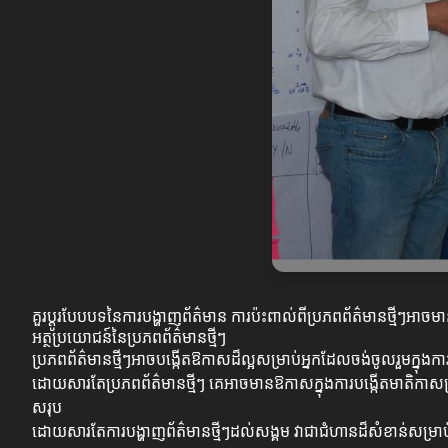
គួរប្តូរបែបបទនៃការបង្ហាញព័ត៌មាន ការប៉ះពាល់ពីប្រភពព័ត៌មានថ្មីៗ
អត្ថប្រយោជន៍នៃប្រភពព័ត៌មានថ្មីៗ
ប្រភពព័ត៌មានថ្មីៗអាចបង្កើតឱកាសដ៏ល្អសម្រាប់អ្នកដែលចង់ចូលរួមក្នុងការ
ដោយសារតែប្រភពព័ត៌មានថ្មីៗ គេអាចមានឱកាសក្នុងការបង្កើតមាតិកាសម
សរុប
ដោយសារតែការបង្ហាញព័ត៌មានថ្មីៗដល់សង្គម វាជាជំហានដ៏សំខាន់សម្រាប