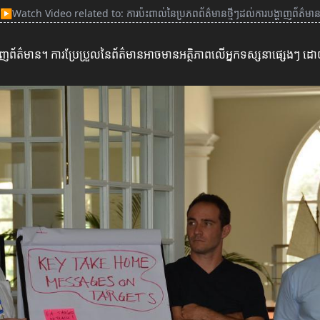
▶
Watch Video related to: ការប៉ះពាល់នៃប្រភពព័ត៌មានថ្មីៗដល់ការបង្ហាញព័ត៌មា
ង្ហាញព័ត៌មាន។ ការប្រែប្រួលនៃព័ត៌មានអាចមានអត្ថិភាពលើអ្នកទស្សនាផ្សេងៗ 