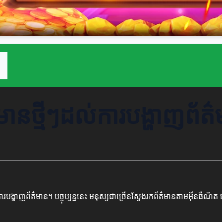
មានថ្មីៗដល់ការបង្ហាញព័ត
របង្ហាញព័ត៌មាន។ បច្ចុប្បន្ននេះ មនុស្សជាច្រើនស្វែងរកព័ត៌មានតាមអ៊ីនធឺណិ