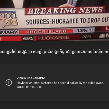
តិកានៅក្នុងវិស័យផ្សេងៗ។ ការប្រើប្រាស់សង្គមក៏ជួយឱ្យអ្នកមានឱកាសចែករំលែកព័