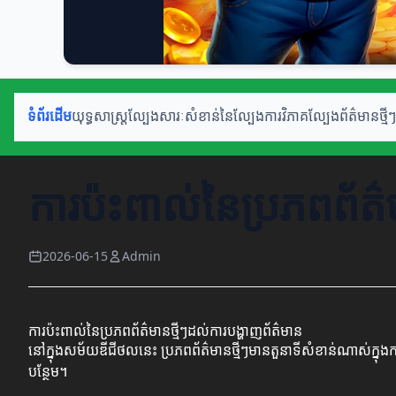
ទំព័រដើម
យុទ្ធសាស្ត្រល្បែង
សារៈសំខាន់នៃល្បែង
ការវិភាគល្បែង
ព័ត៌មានថ្មីៗ
ការប៉ះពាល់នៃប្រភពព័ត៌
2026-06-15
Admin
ការប៉ះពាល់នៃប្រភពព័ត៌មានថ្មីៗដល់ការបង្ហាញព័ត៌មាន
នៅក្នុងសម័យឌីជីថលនេះ ប្រភពព័ត៌មានថ្មីៗមានតួនាទីសំខាន់ណាស់ក្នុងកា
បន្ថែម។