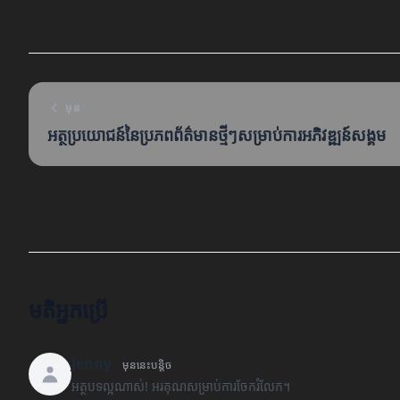
មុន
អត្ថប្រយោជន៍នៃប្រភពព័ត៌មានថ្មីៗសម្រាប់ការអភិវឌ្ឍន៍សង្គម
មតិអ្នកប្រើ
Jenny
មុននេះបន្តិច
អត្ថបទល្អណាស់! អរគុណសម្រាប់ការចែករំលែក។