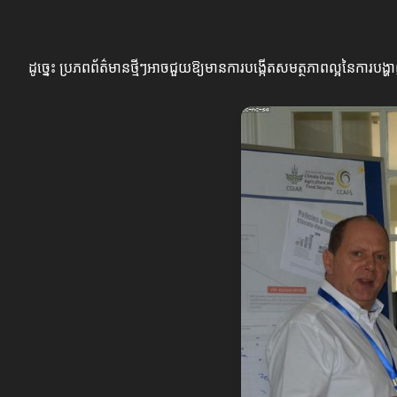
ដូច្នេះ ប្រភពព័ត៌មានថ្មីៗអាចជួយឱ្យមានការបង្កើតសមត្ថភាពល្អនៃការប