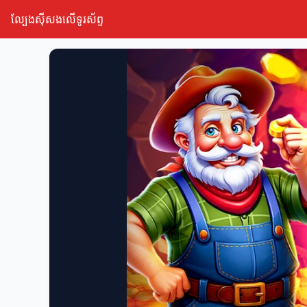
ល្បែងស៊ីសងលើទូរស័ព្ទ