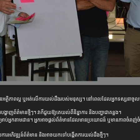
អាចមានអត្ថិភាពល្អ ឬអត់លើការយល់ដឹងរបស់មនុស្ស។ នៅពេលដែលអ្នកទស្សនាចូលទ
បង្ហាញព័ត៌មានថ្មីៗ។ វាក៏ជួយឱ្យគេយល់ពីនិន្នាការ និងបញ្ហាជាគន្លង។
្រាប់អ្នកតាមដាន។ អ្នកអាចផ្តល់ព័ត៌មានដែលមានប្រយោជន៍ ឬមានភាពចំរាញ់ច
់ការអភិវឌ្ឍន៍ព័ត៌មាន និងអាចយកទៅបង្កើតការយល់ដឹងថ្មីៗ។