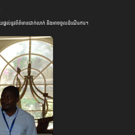
ន
ដោយផ្តល់នូវព័ត៌មានជាក់លាក់ និងអាចចូលដំណើរការ។