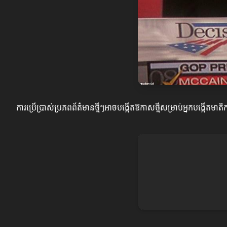
ការប្រើប្រាស់ប្រភពព័ត៌មានថ្មីៗអាចបង្កើតឱកាសថ្មីសម្រាប់អ្នកបង្កើតមា