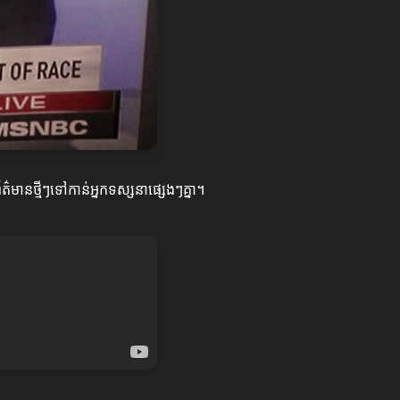
ត៌មានថ្មីៗទៅកាន់អ្នកទស្សនាផ្សេងៗគ្នា។