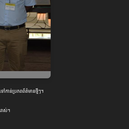
ៅកាន់ប្រភពព័ត៌មានថ្មីៗ។
ំរាស់។