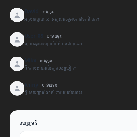
David
៣ ថ្ងៃមុន
អត្ថបទល្អណាស់! អរគុណសម្រាប់ការចែករំលែក។
User_88
២ ម៉ោងមុន
សូមអរគុណសម្រាប់ព័ត៌មានដ៏ល្អនេះ។
Mike
៣ ថ្ងៃមុន
នឹងតាមដានរាល់អត្ថបទបន្តទៀត។
Jenny
២ ម៉ោងមុន
ខ្លឹមសារច្បាស់លាស់ ងាយយល់ណាស់។
បញ្ចេញមតិ