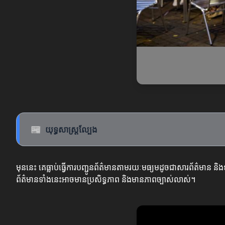
📰
យុទ្ធសាស្ត្រល្បែង
មុននេះ គេធ្លាប់ធ្វើការបញ្ជូនព័ត៌មានតាមរយៈមធ្យមដូចជាសារព័ត៌មាន និង
ព័ត៌មានទាំងនេះអាចមានប្រសិទ្ធភាព និងមានភាពច្បាស់លាស់។