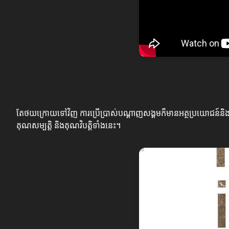
តែថយក្រោយទៅវិញ ការប្រើប្រាស់បណ្តាញសង្គមក៏មានអត្ថប្រយោជន៍និងគ្រ
គុណសម្បត្តិ និងគុណវិបត្តិទាំងនេះ។