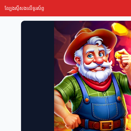
ល្បែងស៊ីសងលើទូរស័ព្ទ