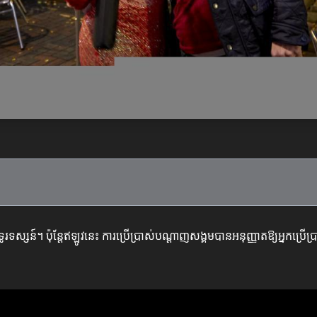
ទូរទស្សន៍។ ប៉ុន្តែឥឡូវនេះ ការប្រើប្រាស់បណ្តាញសង្គមបានអនុញ្ញាតឱ្យអ្នកប្រើ