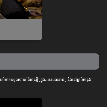
ប្រាស់អាចទទួលបានព័ត៌មានថ្មីៗក្នុងរយៈពេលឆាប់ៗ និងនៅគ្រប់កន្លែង។