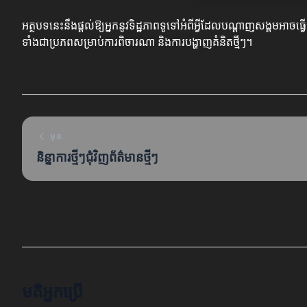
អត្ថបទនេះនឹងផ្តល់ឱ្យអ្នកនូវទិដ្ឋភាពទូទៅអំពីអ្វីដែលបណ្តាញសង្គមអាចធ
ទាំងជាប្រភពសម្រាប់ការពិចារណា និងការបង្ហាញគំនិតថ្មីៗ។
មុន
និន្នាការថ្មីៗជុំវិញព័ត៌មានថ្មីៗ
មតិអ្នកប្រើ