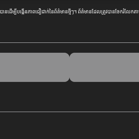
្វើបានដើម្បីបង្កើនភាពជឿជាក់នៃព័ត៌មានថ្មីៗ។ ព័ត៌មានដែលត្រូវបានចែករំលែកតា