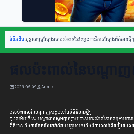
ទំព័រដើម
យុទ្ធសាស្ត្រល្បែង
សារៈសំខាន់នៃល្បែង
ការវិភាគល្បែង
ព័ត៌មានថ្មីៗ
ផលប៉ះពាល់នៃបណ្តាញសង
2026-06-09
Admin
ផលប៉ះពាល់នៃបណ្តាញសង្គមទៅលើព័ត៌មានថ្មីៗ
ក្នុងសម័យថ្មីនេះ បណ្តាញសង្គមបានក្លាយជាឧបករណ៍សំខាន់សម្រាប់ការបញ
ព័ត៌មាន និងការចែករំលែកគំនិត។ អត្ថបទនេះនឹងពិចារណាអំពីរបៀបដែលបណ្ត