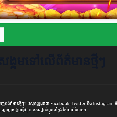
្គមទៅលើព័ត៌មានថ្មីៗ
្ជូនព័ត៌មានថ្មីៗ។ បណ្តាញដូចជា Facebook, Twitter និង Instagram មិនត្
ាញសង្គមធ្វើឱ្យមានការផ្លាស់ប្តូរនៅក្នុងវិស័យព័ត៌មាន។