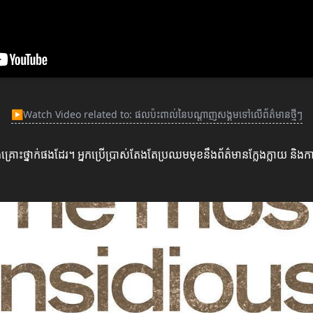
▶
Watch Video related to: ផលប៉ះពាល់នៃបណ្តាញសង្គមទៅលើព័ត៌មានថ្មីៗ
ោះថ្នាក់ផងដែរ។ អ្នកប្រើប្រាស់តែងតែប្រឈមមុខនឹងព័ត៌មានក្លែងក្លាយ និងកា