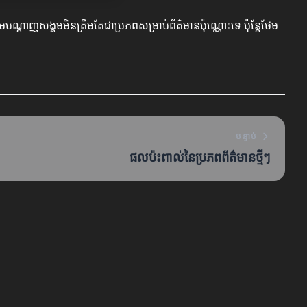
មបណ្តាញសង្គមមិនត្រឹមតែជាប្រភពសម្រាប់ព័ត៌មានប៉ុណ្ណោះទេ ប៉ុន្តែថែម
បន្ទាប់
ផលប៉ះពាល់នៃប្រភពព័ត៌មានថ្មីៗ