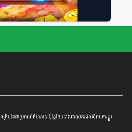
រឹមតែជាប្រភពព័ត៌មានទេ ប៉ុន្តែថែមទាំងជាឧបករណ៍សំរាប់ការប្តូរ