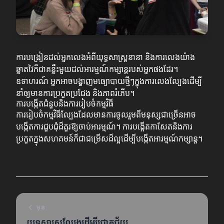
ការបង្រៀនដល់អ្នកលេងអំពីយុទ្ធសាស្ត្រនានា និងការលេងយ៉ាង
ឆ្លាតវៃក៏ជាគន្លឹះមួយដល់អារម្មណ៍កម្សាន្តរបស់អ្នកផងដែរ។
ឧទាហរណ៍ អ្នកអាចបង្ហាញមធ្យោបាយថ្មីៗក្នុងការលេងល្បែងដើម្បី
នាំឲ្យមានការប្រកួតប្រជែង និងភាពរំភើប។
ការបង្កើតជំនួបនិងការរៀបចំកម្មវិធី
ការរៀបចំកម្មវិធីល្បែងដែលមានការចូលរួមពីមនុស្សជាច្រើនអាច
បង្កើតការជួបជុំដ៏គួរឱ្យចាប់អារម្មណ៍។ ការបង្កើតកាសែតនិងការ
ប្រកួតក្នុងសហគមន៍ក៏ជាជម្រើសដ៏ល្អដើម្បីបង្កើតអារម្មណ៍កម្សាន្ត។
មុន
យុទ្ធសាស្ត្រល្បែងដើម្បីជោគជ័យ