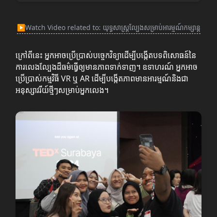
▶
Watch Video related to: យុទ្ធសាស្ត្រល្បែងសម្រាប់អារម្មណ៍កម្សាន្ត
ក្រៅពីនេះ អ្នកអាចប្រើប្រាស់បច្ចេកវិទ្យាដើម្បីបង្កើតបទពិសោធន៍នៃ
ការលេងល្បែងដ៏ធម៌ធ្វើឲ្យមានភាពទាក់ទាញ។ ឧទាហរណ៍ អ្នកអាច
ប្រើប្រាស់កម្មវិធី VR ឬ AR ដើម្បីបង្កើតភាពមានអារម្មណ៍និងជា
អនុស្សាវរីយ៍ថ្មីៗសម្រាប់អ្នកលេង។