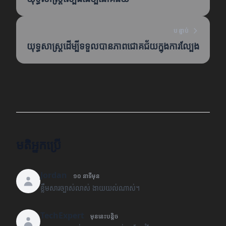
បន្ទាប់
យុទ្ធសាស្ត្រដើម្បីទទួលបានភាពជោគជ័យក្នុងការល្បែង
មតិអ្នកប្រើ
Jordan
១០ នាទីមុន
ខ្លឹមសារច្បាស់លាស់ ងាយយល់ណាស់។
TechExpert
មុននេះបន្តិច