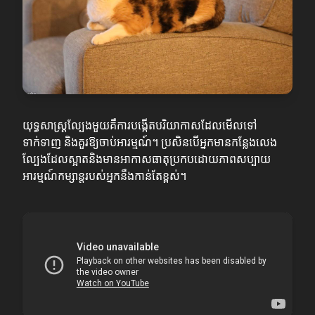
យុទ្ធសាស្ត្រល្បែងមួយគឺការបង្កើតបរិយាកាសដែលមើលទៅ
ទាក់ទាញ និងគួរឱ្យចាប់អារម្មណ៍។ ប្រសិនបើអ្នកមានកន្លែងលេង
ល្បែងដែលស្អាតនិងមានអាកាសធាតុប្រកបដោយភាពសប្បាយ
អារម្មណ៍កម្សាន្តរបស់អ្នកនឹងកាន់តែខ្ពស់។