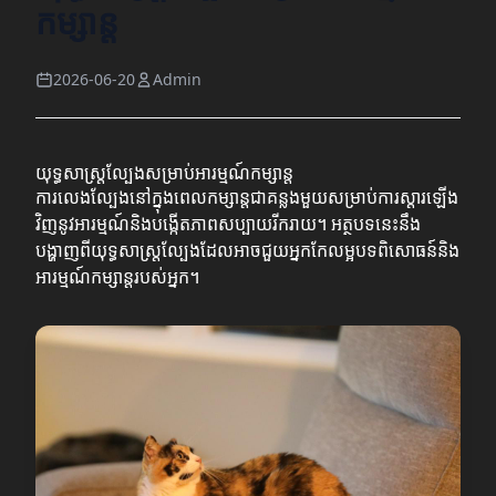
កម្សាន្ត
2026-06-20
Admin
យុទ្ធសាស្ត្រល្បែងសម្រាប់អារម្មណ៍កម្សាន្ត
ការលេងល្បែងនៅក្នុងពេលកម្សាន្តជាគន្លងមួយសម្រាប់ការស្ដារឡើង
វិញនូវអារម្មណ៍និងបង្កើតភាពសប្បាយរីករាយ។ អត្ថបទនេះនឹង
បង្ហាញពីយុទ្ធសាស្ត្រល្បែងដែលអាចជួយអ្នកកែលម្អបទពិសោធន៍និង
អារម្មណ៍កម្សាន្តរបស់អ្នក។