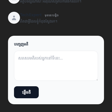
អត្ថបទល្អណាស់! អរគុណសម្រាប់ការចែករំលែក។
TechExpert
មុននេះបន្តិច
ពិតជាអ្វីដែលខ្ញុំកំពុងស្វែងរក។
បញ្ចេញមតិ
ផ្ញើមតិ