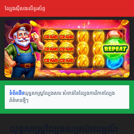
ល្បែងស៊ីសងលើទូរស័ព្ទ
ទំព័រដើម
យុទ្ធសាស្ត្រល្បែង
សារៈសំខាន់នៃល្បែង
ការវិភាគល្បែង
ព័ត៌មានថ្មីៗ
យុទ្ធសាស្ត្រល្បែងសម្រាប់អារម្មណ៍