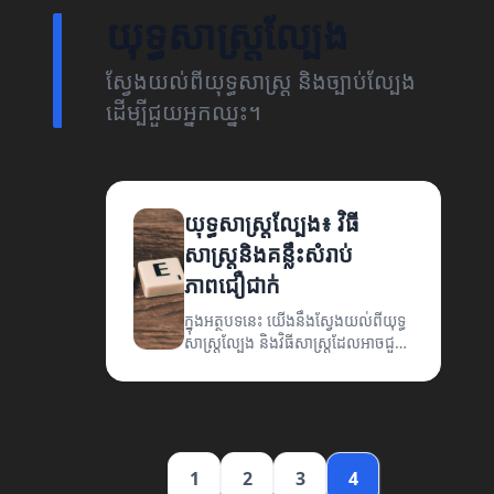
យុទ្ធសាស្ត្រល្បែង
ស្វែងយល់ពីយុទ្ធសាស្ត្រ និងច្បាប់ល្បែង
ដើម្បីជួយអ្នកឈ្នះ។
យុទ្ធសាស្ត្រល្បែង៖ វិធី
សាស្ត្រនិងគន្លឹះសំរាប់
ភាពជឿជាក់
ក្នុងអត្ថបទនេះ យើងនឹងស្វែងយល់ពីយុទ្ធ
សាស្ត្រល្បែង និងវិធីសាស្ត្រដែលអាចជួយ
ឲ្យអ្នកមានជោគជ័យក្នុងការលេង។
1
2
3
4