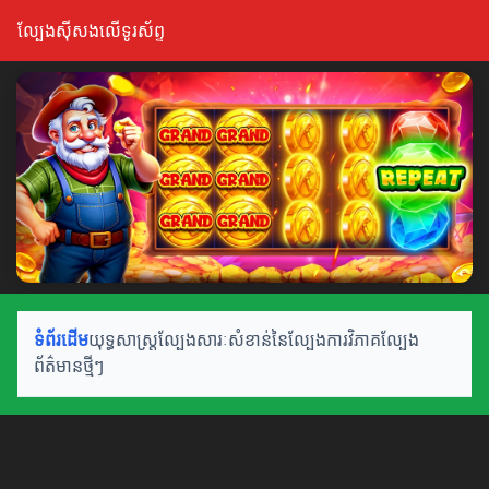
ល្បែងស៊ីសងលើទូរស័ព្ទ
ទំព័រដើម
យុទ្ធសាស្ត្រល្បែង
សារៈសំខាន់នៃល្បែង
ការវិភាគល្បែង
ព័ត៌មានថ្មីៗ