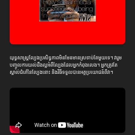
យុទ្ធសាស្ត្រល្បែងប្រសិទ្ធភាពមិនមែនមានស្រទាប់តែមួយទេ។ វារួម
បញ្ចូលការយល់ដឹងល្អអំពីល្បែងដែលអ្នកកំពុងលេង។ អ្នកត្រូវតែ
ស្គាល់ជំរៅនៃល្បែងនោះ និងវិធីទទួលបានអត្ថប្រយោជន៍ពីវា។