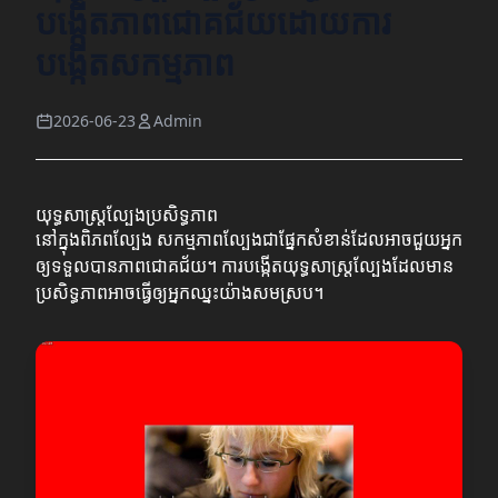
បង្កើតភាពជោគជ័យដោយការ
បង្កើតសកម្មភាព
2026-06-23
Admin
យុទ្ធសាស្ត្រល្បែងប្រសិទ្ធភាព
នៅក្នុងពិភពល្បែង សកម្មភាពល្បែងជាផ្នែកសំខាន់ដែលអាចជួយអ្នក
ឲ្យទទួលបានភាពជោគជ័យ។ ការបង្កើតយុទ្ធសាស្ត្រល្បែងដែលមាន
ប្រសិទ្ធភាពអាចធ្វើឲ្យអ្នកឈ្នះយ៉ាងសមស្រប។