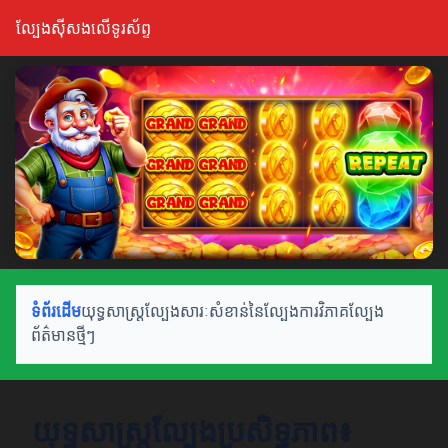
ល្បែងស៊ីសងលើទូរស័ព្ទ
ទំព័រដើម
យុទ្ធសាស្ត្រល្បែង
សារៈសំខាន់នៃល្បែង
ការវិភាគល្បែង
ព័ត៌មានថ្មីៗ
យុទ្ធសាស្ត្រល្បែងប្រសិទ្ធភាព៖