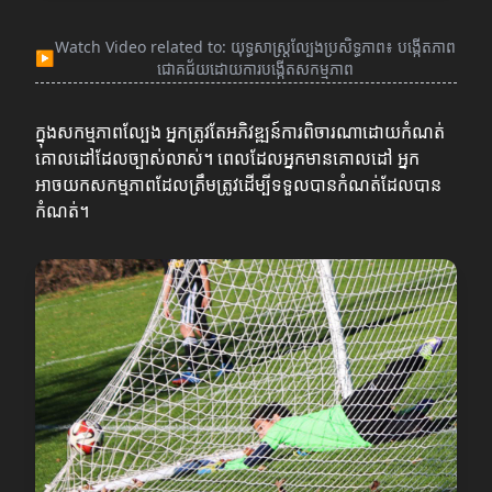
Watch Video related to: យុទ្ធសាស្ត្រល្បែងប្រសិទ្ធភាព៖ បង្កើតភាព
▶
ជោគជ័យដោយការបង្កើតសកម្មភាព
ក្នុងសកម្មភាពល្បែង អ្នកត្រូវតែអភិវឌ្ឍន៍ការពិចារណាដោយកំណត់
គោលដៅដែលច្បាស់លាស់។ ពេលដែលអ្នកមានគោលដៅ អ្នក
អាចយកសកម្មភាពដែលត្រឹមត្រូវដើម្បីទទួលបានកំណត់ដែលបាន
កំណត់។