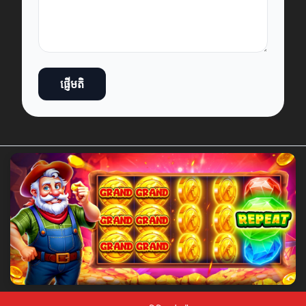
ផ្ញើមតិ