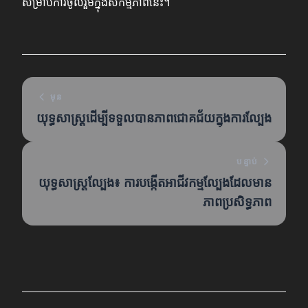
សម្រាប់ការចូលរួមក្នុងសកម្មភាពនេះ។
មុន
យុទ្ធសាស្ត្រដើម្បីទទួលបានភាពជោគជ័យក្នុងការល្បែង
បន្ទាប់
យុទ្ធសាស្ត្រល្បែង៖ ការបង្កើតអាជីវកម្មល្បែងដែលមាន
ភាពប្រសិទ្ធភាព