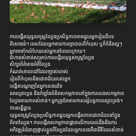
ការបង្កើតយុទ្ធសាស្ត្រល្បែងប្រសិទ្ធភាពអាចជួយអ្នករៀនពីបទ
ពិសោធន៍។ ពេលដែលអ្នកមានការព្យាបាលពីកំហុស ឬក៏គំនិតល្អៗ
អ្នកអាចកែលំហែររបស់អ្នកនៅពេលក្រោយ។
ជំហានសំខាន់សម្រាប់ការបង្កើតយុទ្ធសាស្ត្រល្បែង
សិក្សាព័ត៌មានអំពីល្បែង
កំណត់គោលដៅដែលច្បាស់លាស់
រៀនពីកំហុសនិងជោគជ័យរបស់អ្នក
បង្កើតបណ្ដាញនៃអ្នកលេងដទៃ
នគរដ្រេហ្គេន និងកំឡាំងគំនិតសកម្មភាពនៅក្នុងការលេងសកម្មភាព
ល្បែងមានភាពសំខាន់។ អ្នកត្រូវតែមានការបន្សំបន្តភាពស្មោះត្រង់។
ការសន្និដ្ឋាន
យុទ្ធសាស្ត្រល្បែងប្រសិទ្ធភាពជួយអ្នកបង្កើតភាពជោគជ័យនៅក្នុង
ពិភពល្បែង។ ការបង្កើតសកម្មភាពផ្តោតលើការយល់ដឹងនិងការ
អភិវឌ្ឍន៍ជំនាញផ្ទាល់ខ្លួនពីល្បែងដែលអ្នកលេងគឺជាវិធីដែលសំខាន់