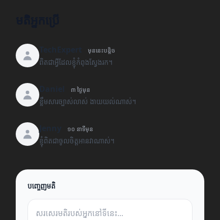
មតិអ្នកប្រើ
TechExpert
មុននេះបន្តិច
ពិតជាអ្វីដែលខ្ញុំកំពុងស្វែងរក។
Daniel
៣ ថ្ងៃមុន
ខ្លឹមសារច្បាស់លាស់ ងាយយល់ណាស់។
Jenny
១០ នាទីមុន
ខ្ញុំពិតជាចូលចិត្តអានវាណាស់។
បញ្ចេញមតិ