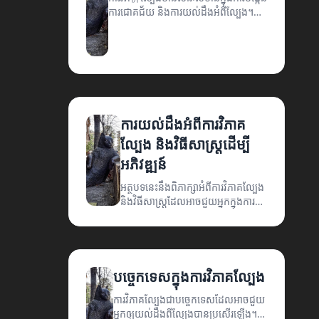
ការជោគជ័យ និងការយល់ដឹងអំពីល្បែង។
អត្ថបទនេះនឹងពិភាក្សាអំពីសារៈសំខាន់នៃ
ការវិភ析ល្បែង និងវិធីសាស្ត្រដែលអាចជួយ
អ្នកប្រើប្រាស់។
ការយល់ដឹងអំពីការវិភាគ
ល្បែង និងវិធីសាស្ត្រដើម្បី
អភិវឌ្ឍន៍
អត្ថបទនេះនឹងពិភាក្សាអំពីការវិភាគល្បែង
និងវិធីសាស្ត្រដែលអាចជួយអ្នកក្នុងការ
អភិវឌ្ឍន៍នៅក្នុងសម័យសព្វថ្ងៃ។
បច្ចេកទេសក្នុងការវិភាគល្បែង
ការវិភាគល្បែងជាបច្ចេកទេសដែលអាចជួយ
អ្នកឲ្យយល់ដឹងពីល្បែងបានប្រសើរឡើង។