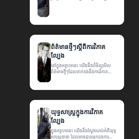
អត្ថបទនេះនឹងពន្យល់ពីបច្ចេកទេសនានានៅ
ក្នុងការវិភាគល្បែង។
ព័ត៌មានថ្មីៗស្តីពីការវិភាគ
ល្បែង
នៅក្នុងអត្ថបទនេះ យើងនឹងពិនិត្យមើល
ព័ត៌មានថ្មីៗដែលទាក់ទងនឹងការវិភាគ
ល្បែង និងយុទ្ធសាស្ត្រដែលអ្នកអាចប្រើ
ប្រាស់បាន។
យុទ្ធសាស្រ្តក្នុងការវិភាគ
ល្បែង
ក្នុងអត្ថបទនេះ យើងនឹងស្វែងយល់អំពីយុទ្ធ
សាស្រ្តនានា ដែលអាចជួយអ្នកក្នុងការ