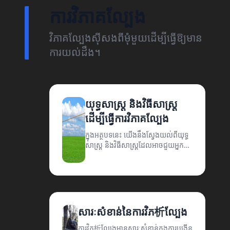
ការវិភាគល្បែង
វិភាគល្បែងស៊ីសងពីមុំមួយដើម្បីធ្វើឱ្យមាន
ការយល់ដឹង។
យុទ្ធសាស្ត្រ និងវិធីសាស្ត្រ
ដើម្បីធ្វើការវិភាគល្បែង
ក្នុងអត្ថបទនេះ យើងនឹងស្វែងយល់ពីយុទ្ធ
សាស្ត្រ និងវិធីសាស្ត្រដែលអាចជួយអ្នក
ក្នុងការវិភាគល្បែងយ៉ាងមានប្រសិទ្ធភាព។
សារៈសំខាន់នៃការវិភ析ល្បែង
ការវិភ析ល្បែងមានសារៈសំខាន់ក្នុងការបង្កើន