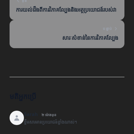
មុន
ការយល់ដឹងពីការវិភាគល្បែងនិងអត្ថប្រយោជន៍របស់វា
បន្ទាប់
សារៈសំខាន់នៃការវិភាគល្បែង
មតិអ្នកប្រើ
Sarah
២ ម៉ោងមុន
ខ្លឹមសារមានប្រយោជន៍ខ្លាំងណាស់។