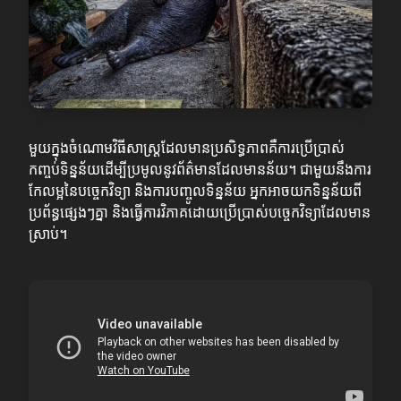
មួយក្នុងចំណោមវិធីសាស្ត្រដែលមានប្រសិទ្ធភាពគឺការប្រើប្រាស់
កញ្ចប់ទិន្នន័យដើម្បីប្រមូលនូវព័ត៌មានដែលមានន័យ។ ជាមួយនឹងការ
កែលម្អនៃបច្ចេកវិទ្យា និងការបញ្ចូលទិន្នន័យ អ្នកអាចយកទិន្នន័យពី
ប្រព័ន្ធផ្សេងៗគ្នា និងធ្វើការវិភាគដោយប្រើប្រាស់បច្ចេកវិទ្យាដែលមាន
ស្រាប់។