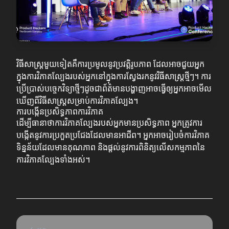
វិធីសាស្ត្រមួយទៀតគឺការប្រមូលនូវប្រវត្តិរូបភាព ដែលអាចជួយអ្នក
ក្នុងការវិភាគល្បែងរបស់អ្នកនៅក្នុងការស្វែងរកនូវវិធីសាស្ត្រថ្មីៗ។ ការ
ប្រើប្រាស់បច្ចេកវិទ្យាថ្មីៗដូចជាព័ត៌មានបង្ហាញអាចធ្វើឲ្យអ្នកអាចមើល
ឃើញពីវិធីសាស្ត្រសម្រាប់ការវិភាគល្បែង។
ការបង្កើនប្រសិទ្ធភាពការវិភាគ
ដើម្បីធានាថាការវិភាគល្បែងរបស់អ្នកមានប្រសិទ្ធភាព អ្នកត្រូវការ
បង្កើតនូវការប្រកួតប្រជែងដែលមានអាជីព។ អ្នកអាចរៀបចំការវិភាគ
ទិន្នន័យដែលមានគុណភាព និងផ្តល់នូវការពិនិត្យលើសកម្មភាពនៃ
ការវិភាគល្បែងទាំងអស់។