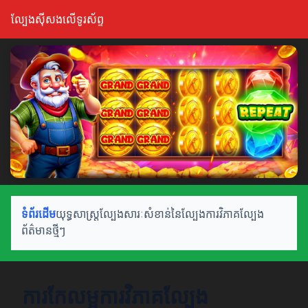
ល្បែងស៊ីសងលើទូរស័ព្ទ
ទំព័រដើម
យុទ្ធសាស្ត្រល្បែង
សារៈសំខាន់នៃល្បែង
ការវិភាគល្បែង
ព័ត៌មានថ្មីៗ
ការកែលម្អការវិភាគល្បែង