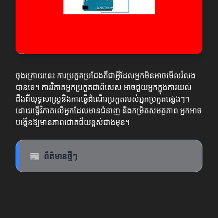
ចុងក្រោយនេះ ការប្រកួតប្រជែងគឺជាអ្វីដែលអ្នកមិនអាចមើលរំលង
បានទេ។ ការវិភាគអ្នកប្រកួតជាពិសេស អាចជួយអ្នកក្នុងការយល់
ដឹងពីយុទ្ធសាស្ត្រនិងការធ្វើដំណើរប្រកួតរបស់អ្នកប្រកួតផ្សេងៗ។
ដោយធ្វើវិភាគលើអ្នកដែលមានជំនាញ និងកម្រិតសមត្ថភាព អ្នកអាច
បង្កើនឱ្យមានភាពជោគជ័យខ្ពស់ជាងមុន។
📰
ព័ត៌មានថ្មីៗ