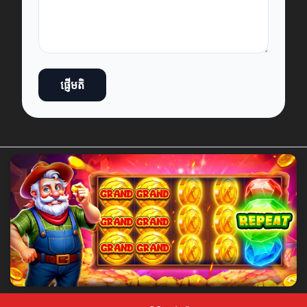
ផ្ញើមតិ